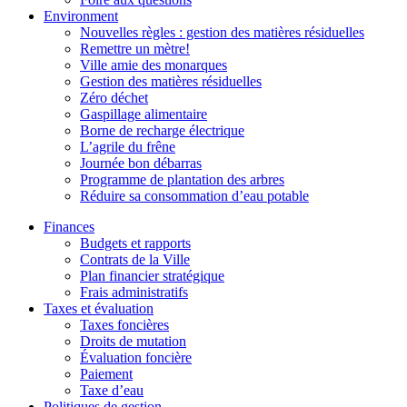
Environment
Nouvelles règles : gestion des matières résiduelles
Remettre un mètre!
Ville amie des monarques
Gestion des matières résiduelles
Zéro déchet
Gaspillage alimentaire
Borne de recharge électrique
L’agrile du frêne
Journée bon débarras
Programme de plantation des arbres
Réduire sa consommation d’eau potable
Finances
Budgets et rapports
Contrats de la Ville
Plan financier stratégique
Frais administratifs
Taxes et évaluation
Taxes foncières
Droits de mutation
Évaluation foncière
Paiement
Taxe d’eau
Politiques de gestion