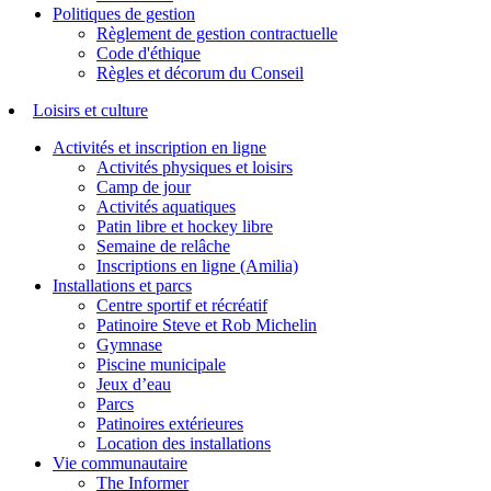
Politiques de gestion
Règlement de gestion contractuelle
Code d'éthique
Règles et décorum du Conseil
Loisirs et culture
Activités et inscription en ligne
Activités physiques et loisirs
Camp de jour
Activités aquatiques
Patin libre et hockey libre
Semaine de relâche
Inscriptions en ligne (Amilia)
Installations et parcs
Centre sportif et récréatif
Patinoire Steve et Rob Michelin
Gymnase
Piscine municipale
Jeux d’eau
Parcs
Patinoires extérieures
Location des installations
Vie communautaire
The Informer