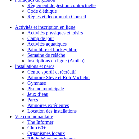
Règlement de gestion contractuelle
Code d'éthique
Règles et décorum du Conseil
Activités et inscription en ligne
Activités physiques et loisirs
Camp de jour
Activités aquatiques
Patin libre et hockey libre
Semaine de relâche
Inscriptions en ligne (Amilia)
Installations et parcs
Centre sportif et récréatif
Patinoire Steve et Rob Michelin
Gymnase
Piscine municipale
Jeux d’eau
Parcs
Patinoires extérieures
Location des installations
Vie communautaire
The Informer
Club 60+
Organismes locaux
Bibliothèque pour jeunes