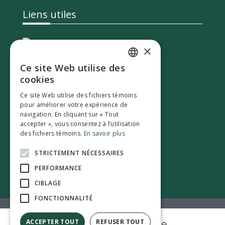
Liens utiles
Calendrier des événements
×
Ce site Web utilise des
Info-travaux
ENGLISH
cookies
FRENCH
Séances du Conseil
Ce site Web utilise des fichiers témoins
pour améliorer votre expérience de
navigation. En cliquant sur « Tout
Stationnement visiteur
accepter », vous consentez à l’utilisation
des fichiers témoins.
En savoir plus
Permis de construction
STRICTEMENT NÉCESSAIRES
PERFORMANCE
Nous joindre
CIBLAGE
FONCTIONNALITÉ
Bulletin électronique
ACCEPTER TOUT
REFUSER TOUT