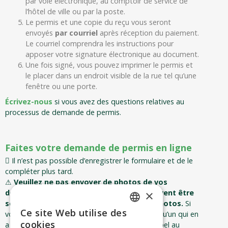
par voie électronique, au comptoir de service de
l’hôtel de ville ou par la poste.
Le permis et une copie du reçu vous seront
envoyés
par courriel
après réception du paiement.
Le courriel comprendra les instructions pour
apposer votre signature électronique au document.
Une fois signé, vous pouvez imprimer le permis et
le placer dans un endroit visible de la rue tel qu’une
fenêtre ou une porte.
Écrivez-nous
si vous avez des questions relatives au
processus de demande de permis.
Faites votre demande de permis en ligne
Il n’est pas possible d’enregistrer le formulaire et de le
compléter plus tard.
⚠
Veuillez ne pas envoyer de photos de vos
×
documents. Les documents originaux doivent être
scannés dans un fichier pdf incluant les photos.
Si
Ce site Web utilise des
vous n’avez pas de scanner, demandez à quelqu’un qui en
ENGLISH
cookies
a un de les scanner correctement ou faites appel au