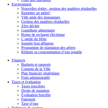
Environment
Nouvelles règles : gestion des matières résiduelles
Remettre un mètre!
Ville amie des monarques
Gestion des matières résiduelles
Zéro déchet
Gaspillage alimentaire
Borne de recharge électrique
L’agrile du frêne
Journée bon débarras
Programme de plantation des arbres
Réduire sa consommation d’eau potable
Finances
Budgets et rapports
Contrats de la Ville
Plan financier stratégique
Frais administratifs
Taxes et évaluation
Taxes foncières
Droits de mutation
Évaluation foncière
Paiement
Taxe d’eau
Politiques de gestion