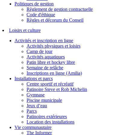
Politiques de gestion
Règlement de gestion contractuelle
Code d'éthique
Règles et décorum du Conseil
Loisirs et culture
Activités et inscription en ligne
Activités physiques et loisirs
Camp de jour
Activités aquatiques
Patin libre et hockey libre
Semaine de relâche
Inscriptions en ligne (Amilia)
Installations et parcs
Centre sportif et récréatif
Patinoire Steve et Rob Michelin
Gymnase
Piscine municipale
Jeux d’eau
Parcs
Patinoires extérieures
Location des installations
Vie communautaire
The Informer