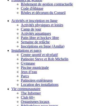
Règlement de gestion contractuelle
Code d'éthique
Règles et décorum du Conseil
Activités et inscription en ligne
Activités physiques et loisirs
Camp de jour
Activités aquatiques
Patin libre et hockey libre
Semaine de relâche
Inscriptions en ligne (Amilia)
Installations et parcs
Centre sportif et récréatif
Patinoire Steve et Rob Michelin
Gymnase
Piscine municipale
Jeux d’eau
Parcs
Patinoires extérieures
Location des installations
Vie communautaire
The Informer
Club 60+
Organismes locaux
Bibliothèque pour jeunes