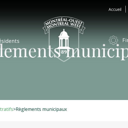
Accueil
Fi
ésidents
lements munici
tratifs
>
Règlements municipaux