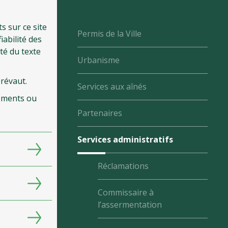
s sur ce site
Permis de la Ville
iabilité des
té du texte
Urbanisme
prévaut.
Services aux aînés
dements ou
Partenaires
Services administratifs
Réclamations
Commissaire à
l’assermentation