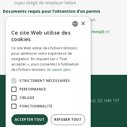
soyez obligé de remplacer l’arbre.
Documents requis pour l’obtention d’un permis
Une copie de votre certificat de localisation
×
indiquant l’emplacement de l’arbre
Le
formulaire de demande de permis rempli
et
Ce site Web utilise des
ENGLISH
une estimation des coûts des travaux
cookies
Un rapport d’arboriste certifié
FRENCH
Ce site Web utilise des fichiers témoins
Photos de l’arbre à couper
pour améliorer votre expérience de
navigation. En cliquant sur « Tout
accepter », vous consentez à l’utilisation
des fichiers témoins.
En savoir plus
STRICTEMENT NÉCESSAIRES
Nous joindre
PERFORMANCE
CIBLAGE
50 Avenue Westminster Sud | Montréal-Ouest, QC H4X 1Y7
FONCTIONNALITÉ
ACCEPTER TOUT
REFUSER TOUT