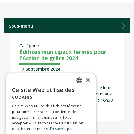
Sous-menu
Catégorie :
Édifices municipaux fermés pour
l'Action de grâce 2024
17 Septembre 2024
×
Nos bureaux municipaux seront fermés le lundi
Ce site Web utilise des
ENGLISH
14 octobre pour l’Action de grâce. Les bureaux
cookies
rouvriront le mardi 15 octobre de 8h30 à 16h30.
FRENCH
Ce site Web utilise des fichiers témoins
pour améliorer votre expérience de
navigation. En cliquant sur « Tout
accepter », vous consentez à l’utilisation
des fichiers témoins.
En savoir plus