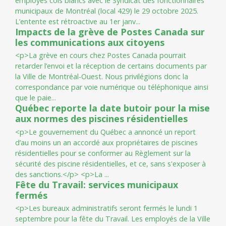
e
m
p
l
o
y
é
s
c
o
l
s
b
l
a
n
c
s
a
v
e
c
l
e
S
y
n
d
i
c
a
t
d
e
s
f
o
n
c
t
i
o
n
n
a
i
r
e
s
m
u
n
i
c
i
p
a
u
x
d
e
M
o
n
t
r
é
a
l
(
l
o
c
a
l
4
2
9
)
l
e
2
9
o
c
t
o
b
r
e
2
0
2
5
.
L
’
e
n
t
e
n
t
e
e
s
t
r
é
t
r
o
a
c
t
i
v
e
a
u
1
e
r
j
a
n
v
...
Impacts de la grève de Postes Canada sur
les communications aux citoyens
<
p
>
L
a
g
r
è
v
e
e
n
c
o
u
r
s
c
h
e
z
P
o
s
t
e
s
C
a
n
a
d
a
p
o
u
r
r
a
i
t
r
e
t
a
r
d
e
r
l
’
e
n
v
o
i
e
t
l
a
r
é
c
e
p
t
i
o
n
d
e
c
e
r
t
a
i
n
s
d
o
c
u
m
e
n
t
s
p
a
r
l
a
V
i
l
l
e
d
e
M
o
n
t
r
é
a
l
-
O
u
e
s
t
.
N
o
u
s
p
r
i
v
i
l
é
g
i
o
n
s
d
o
n
c
l
a
c
o
r
r
e
s
p
o
n
d
a
n
c
e
p
a
r
v
o
i
e
n
u
m
é
r
i
q
u
e
o
u
t
é
l
é
p
h
o
n
i
q
u
e
a
i
n
s
i
q
u
e
l
e
p
a
i
e
...
Québec reporte la date butoir pour la mise
aux normes des piscines résidentielles
<
p
>
L
e
g
o
u
v
e
r
n
e
m
e
n
t
d
u
Q
u
é
b
e
c
a
a
n
n
o
n
c
é
u
n
r
e
p
o
r
t
d
’
a
u
m
o
i
n
s
u
n
a
n
a
c
c
o
r
d
é
a
u
x
p
r
o
p
r
i
é
t
a
i
r
e
s
d
e
p
i
s
c
i
n
e
s
r
é
s
i
d
e
n
t
i
e
l
l
e
s
p
o
u
r
s
e
c
o
n
f
o
r
m
e
r
a
u
R
è
g
l
e
m
e
n
t
s
u
r
l
a
s
é
c
u
r
i
t
é
d
e
s
p
i
s
c
i
n
e
r
é
s
i
d
e
n
t
i
e
l
l
e
s
,
e
t
c
e
,
s
a
n
s
s
'
e
x
p
o
s
e
r
à
d
e
s
s
a
n
c
t
i
o
n
s
.
<
/
p
>
<
p
>
L
a
...
Fête du Travail: services municipaux
fermés
<
p
>
L
e
s
b
u
r
e
a
u
x
a
d
m
i
n
i
s
t
r
a
t
i
f
s
s
e
r
o
n
t
f
e
r
m
é
s
l
e
l
u
n
d
i
1
s
e
p
t
e
m
b
r
e
p
o
u
r
l
a
f
ê
t
e
d
u
T
r
a
v
a
i
l
.
L
e
s
e
m
p
l
o
y
é
s
d
e
l
a
V
i
l
l
e