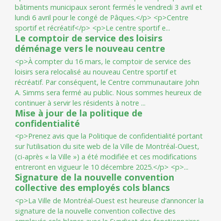
b
â
t
i
m
e
n
t
s
m
u
n
i
c
i
p
a
u
x
s
e
r
o
n
t
f
e
r
m
é
s
l
e
v
e
n
d
r
e
d
i
3
a
v
r
i
l
e
t
l
u
n
d
i
6
a
v
r
i
l
p
o
u
r
l
e
c
o
n
g
é
d
e
P
â
q
u
e
s
.
<
/
p
>
<
p
>
C
e
n
t
r
e
s
p
o
r
t
i
f
e
t
r
é
c
r
é
a
t
i
f
<
/
p
>
<
p
>
L
e
c
e
n
t
r
e
s
p
o
r
t
i
f
e
...
Le comptoir de service des loisirs
déménage vers le nouveau centre
<
p
>
À
c
o
m
p
t
e
r
d
u
1
6
m
a
r
s
,
l
e
c
o
m
p
t
o
i
r
d
e
s
e
r
v
i
c
e
d
e
s
l
o
i
s
i
r
s
s
e
r
a
r
e
l
o
c
a
l
i
s
é
a
u
n
o
u
v
e
a
u
C
e
n
t
r
e
s
p
o
r
t
i
f
e
t
r
é
c
r
é
a
t
i
f
.
P
a
r
c
o
n
s
é
q
u
e
n
t
,
l
e
C
e
n
t
r
e
c
o
m
m
u
n
a
u
t
a
i
r
e
J
o
h
n
A
.
S
i
m
m
s
s
e
r
a
f
e
r
m
é
a
u
p
u
b
l
i
c
.
N
o
u
s
s
o
m
m
e
s
h
e
u
r
e
u
x
d
e
c
o
n
t
i
n
u
e
r
à
s
e
r
v
i
r
l
e
s
r
é
s
i
d
e
n
t
s
à
n
o
t
r
e
...
Mise à jour de la politique de
confidentialité
<
p
>
P
r
e
n
e
z
a
v
i
s
q
u
e
l
a
P
o
l
i
t
i
q
u
e
d
e
c
o
n
f
d
e
n
t
i
a
l
i
t
é
p
o
r
t
a
n
t
s
u
r
l
’
u
t
i
l
i
s
a
t
i
o
n
d
u
s
i
t
e
w
e
b
d
e
l
a
V
i
l
l
e
d
e
M
o
n
t
r
é
a
l
-
O
u
e
s
t
,
(
c
i
-
a
p
r
è
s
«
l
a
V
i
l
l
e
»
)
a
é
t
é
m
o
d
i
f
é
e
e
t
c
e
s
m
o
d
i
f
c
a
t
i
o
n
s
e
n
t
r
e
r
o
n
t
e
n
v
i
g
u
e
u
r
l
e
1
0
d
é
c
e
m
b
r
e
2
0
2
5
.
<
/
p
>
<
p
>
...
Signature de la nouvelle convention
collective des employés cols blancs
<
p
>
L
a
V
i
l
l
e
d
e
M
o
n
t
r
é
a
l
-
O
u
e
s
t
e
s
t
h
e
u
r
e
u
s
e
d
’
a
n
n
o
n
c
e
r
l
a
s
i
g
n
a
t
u
r
e
d
e
l
a
n
o
u
v
e
l
l
e
c
o
n
v
e
n
t
i
o
n
c
o
l
l
e
c
t
i
v
e
d
e
s