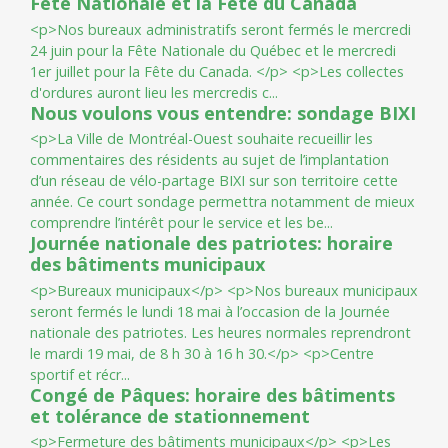
Fête Nationale et la Fête du Canada
<
p
>
N
o
s
b
u
r
e
a
u
x
a
d
m
i
n
i
s
t
r
a
t
i
f
s
s
e
r
o
n
t
f
e
r
m
é
s
l
e
m
e
r
c
r
e
d
i
2
4
j
u
i
n
p
o
u
r
l
a
F
ê
t
e
N
a
t
i
o
n
a
l
e
d
u
Q
u
é
b
e
c
e
t
l
e
m
e
r
c
r
e
d
i
1
e
r
j
u
i
l
l
e
t
p
o
u
r
l
a
F
ê
t
e
d
u
C
a
n
a
d
a
.
<
/
p
>
<
p
>
L
e
s
c
o
l
l
e
c
t
e
s
d
'
o
r
d
u
r
e
s
a
u
r
o
n
t
l
i
e
u
l
e
s
m
e
r
c
r
e
d
i
s
c
...
Nous voulons vous entendre: sondage BIXI
<
p
>
L
a
V
i
l
l
e
d
e
M
o
n
t
r
é
a
l
-
O
u
e
s
t
s
o
u
h
a
i
t
e
r
e
c
u
e
i
l
l
i
r
l
e
s
c
o
m
m
e
n
t
a
i
r
e
s
d
e
s
r
é
s
i
d
e
n
t
s
a
u
s
u
j
e
t
d
e
l
’
i
m
p
l
a
n
t
a
t
i
o
n
d
’
u
n
r
é
s
e
a
u
d
e
v
é
l
o
-
p
a
r
t
a
g
e
B
I
X
I
s
u
r
s
o
n
t
e
r
r
i
t
o
i
r
e
c
e
t
t
e
a
n
n
é
e
.
C
e
c
o
u
r
t
s
o
n
d
a
g
e
p
e
r
m
e
t
t
r
a
n
o
t
a
m
m
e
n
t
d
e
m
i
e
u
x
c
o
m
p
r
e
n
d
r
e
l
’
i
n
t
é
r
ê
t
p
o
u
r
l
e
s
e
r
v
i
c
e
e
t
l
e
s
b
e
...
Journée nationale des patriotes: horaire
des bâtiments municipaux
<
p
>
B
u
r
e
a
u
x
m
u
n
i
c
i
p
a
u
x
<
/
p
>
<
p
>
N
o
s
b
u
r
e
a
u
x
m
u
n
i
c
i
p
a
u
x
s
e
r
o
n
t
f
e
r
m
é
s
l
e
l
u
n
d
i
1
8
m
a
i
à
l
’
o
c
c
a
s
i
o
n
d
e
l
a
J
o
u
r
n
é
e
n
a
t
i
o
n
a
l
e
d
e
s
p
a
t
r
i
o
t
e
s
.
L
e
s
h
e
u
r
e
s
n
o
r
m
a
l
e
s
r
e
p
r
e
n
d
r
o
n
t
l
e
m
a
r
d
i
1
9
m
a
i
,
d
e
8
h
3
0
à
1
6
h
3
0
.
<
/
p
>
<
p
>
C
e
n
t
r
e
s
p
o
r
t
i
f
e
t
r
é
c
r
...
Congé de Pâques: horaire des bâtiments
et tolérance de stationnement
<
p
>
F
e
r
m
e
t
u
r
e
d
e
s
b
â
t
i
m
e
n
t
s
m
u
n
i
c
i
p
a
u
x
<
/
p
>
<
p
>
L
e
s