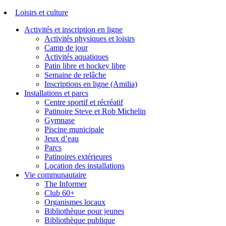
Loisirs et culture
Activités et inscription en ligne
Activités physiques et loisirs
Camp de jour
Activités aquatiques
Patin libre et hockey libre
Semaine de relâche
Inscriptions en ligne (Amilia)
Installations et parcs
Centre sportif et récréatif
Patinoire Steve et Rob Michelin
Gymnase
Piscine municipale
Jeux d’eau
Parcs
Patinoires extérieures
Location des installations
Vie communautaire
The Informer
Club 60+
Organismes locaux
Bibliothèque pour jeunes
Bibliothèque publique