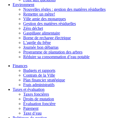
Environment
Nouvelles règles : gestion des matières résiduelles
Remettre un mètre!
Ville amie des monarques
Gestion des matières résiduelles
Zéro déchet
Gaspillage alimentaire
Borne de recharge électrique
L’agrile du frêne
Journée bon débarras
Programme de plantation des arbres
Réduire sa consommation d’eau potable
Finances
Budgets et rapports
Contrats de la Ville
Plan financier stratégique
Frais administratifs
Taxes et évaluation
Taxes foncières
Droits de mutation
Évaluation foncière
Paiement
Taxe d’eau
Politiques de gestion