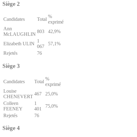
Siège 2
%
Candidates
Total
exprimé
Ann
803
42,9%
McLAUGHLIN
1
Elizabeth ULIN
57,1%
067
Rejetés
76
Siège 3
%
Candidates
Total
exprimé
Louise
467
25,0%
CHENEVERT
Colleen
1
75,0%
FEENEY
401
Rejetés
76
Siège 4