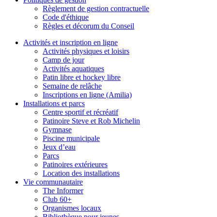
Règlement de gestion contractuelle
Code d'éthique
Règles et décorum du Conseil
Activités et inscription en ligne
Activités physiques et loisirs
Camp de jour
Activités aquatiques
Patin libre et hockey libre
Semaine de relâche
Inscriptions en ligne (Amilia)
Installations et parcs
Centre sportif et récréatif
Patinoire Steve et Rob Michelin
Gymnase
Piscine municipale
Jeux d’eau
Parcs
Patinoires extérieures
Location des installations
Vie communautaire
The Informer
Club 60+
Organismes locaux
Bibliothèque pour jeunes