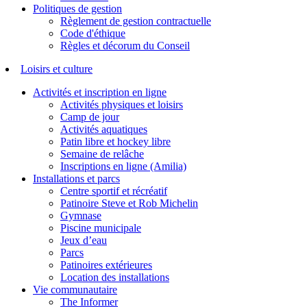
Politiques de gestion
Règlement de gestion contractuelle
Code d'éthique
Règles et décorum du Conseil
Loisirs et culture
Activités et inscription en ligne
Activités physiques et loisirs
Camp de jour
Activités aquatiques
Patin libre et hockey libre
Semaine de relâche
Inscriptions en ligne (Amilia)
Installations et parcs
Centre sportif et récréatif
Patinoire Steve et Rob Michelin
Gymnase
Piscine municipale
Jeux d’eau
Parcs
Patinoires extérieures
Location des installations
Vie communautaire
The Informer