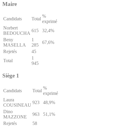
Maire
%
Candidats
Total
exprimé
Norbert
615
32,4%
BEDOUCHA
Beny
1
67,6%
MASELLA
285
Rejetés
45
1
Total
945
Siège 1
%
Candidats
Total
exprimé
Laura
923
48,9%
COUSINEAU
Dino
963
51,1%
MAZZONE
Rejetés
58