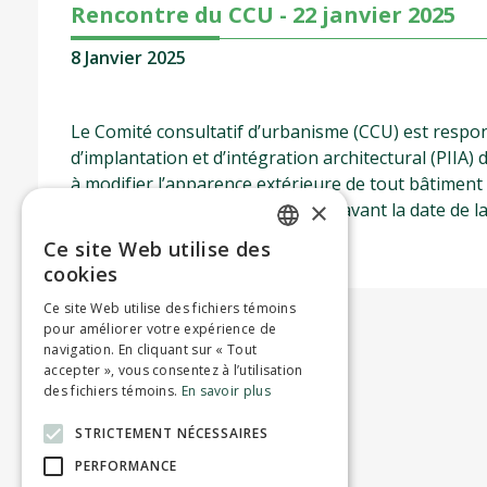
Rencontre du CCU - 22 janvier 2025
8 Janvier 2025
Le Comité consultatif d’urbanisme (CCU) est respo
d’implantation et d’intégration architectural (PIIA) d
à modifier l’apparence extérieure de tout bâtiment s
×
soumise au plus tard 2 semaines avant la date de l
Ce site Web utilise des
ENGLISH
cookies
FRENCH
Ce site Web utilise des fichiers témoins
pour améliorer votre expérience de
navigation. En cliquant sur « Tout
accepter », vous consentez à l’utilisation
des fichiers témoins.
En savoir plus
STRICTEMENT NÉCESSAIRES
PERFORMANCE