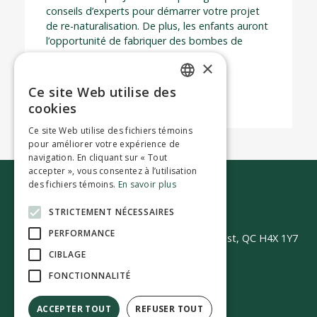
conseils d’experts pour démarrer votre projet
de re-naturalisation. De plus, les enfants auront
l’opportunité de fabriquer des bombes de
semences!
×
Pour plus d’informations.
Ce site Web utilise des
ENGLISH
cookies
FRENCH
Ce site Web utilise des fichiers témoins
pour améliorer votre expérience de
navigation. En cliquant sur « Tout
accepter », vous consentez à l’utilisation
des fichiers témoins.
En savoir plus
Nous joindre
STRICTEMENT NÉCESSAIRES
PERFORMANCE
50 Avenue Westminster Sud | Montréal-Ouest, QC H4X 1Y7
CIBLAGE
FONCTIONNALITÉ
ACCEPTER TOUT
REFUSER TOUT