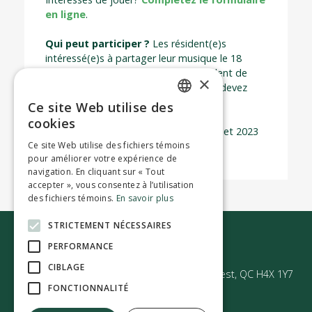
en ligne
.
Qui peut participer ?
Les résident(e)s
intéressé(e)s à partager leur musique le 18
juillet. Il doit y avoir au moins un résident de
×
Montréal-Ouest pour participer. Vous devez
vous inscrire pour participer.
Ce site Web utilise des
ENGLISH
cookies
Date limite pour vous inscrire
: 7 juillet 2023
FRENCH
Ce site Web utilise des fichiers témoins
pour améliorer votre expérience de
navigation. En cliquant sur « Tout
accepter », vous consentez à l’utilisation
des fichiers témoins.
En savoir plus
STRICTEMENT NÉCESSAIRES
Nous joindre
PERFORMANCE
CIBLAGE
50 Avenue Westminster Sud | Montréal-Ouest, QC H4X 1Y7
FONCTIONNALITÉ