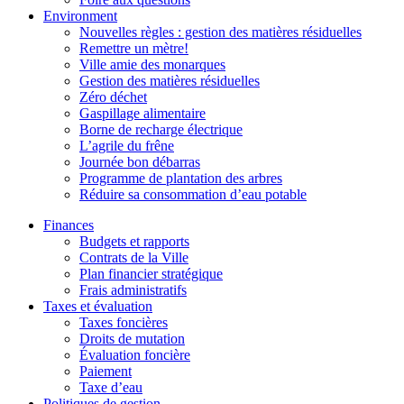
Environment
Nouvelles règles : gestion des matières résiduelles
Remettre un mètre!
Ville amie des monarques
Gestion des matières résiduelles
Zéro déchet
Gaspillage alimentaire
Borne de recharge électrique
L’agrile du frêne
Journée bon débarras
Programme de plantation des arbres
Réduire sa consommation d’eau potable
Finances
Budgets et rapports
Contrats de la Ville
Plan financier stratégique
Frais administratifs
Taxes et évaluation
Taxes foncières
Droits de mutation
Évaluation foncière
Paiement
Taxe d’eau
Politiques de gestion