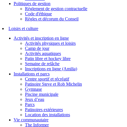
Politiques de gestion
Règlement de gestion contractuelle
Code d'éthique
Règles et décorum du Conseil
Loisirs et culture
Activités et inscription en ligne
Activités physiques et loisirs
Camp de jour
Activités aquatiques
Patin libre et hockey libre
Semaine de relâche
Inscriptions en ligne (Amilia)
Installations et parcs
Centre sportif et récréatif
Patinoire Steve et Rob Michelin
Gymnase
Piscine municipale
Jeux d’eau
Parcs
Patinoires extérieures
Location des installations
Vie communautaire
The Informer