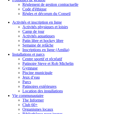
Règlement de gestion contractuelle
Code d'éthique
Règles et décorum du Conseil
Activités et inscription en ligne
Activités physiques et loisirs
Camp de jour
Activités aquatiques
Patin libre et hockey libre
Semaine de relâche
Inscriptions en ligne (Amilia)
Installations et parcs
Centre sportif et récréatif
Patinoire Steve et Rob Michelin
Gymnase
Piscine municipale
Jeux d’eau
Parcs
Patinoires extérieures
Location des installations
Vie communautaire
The Informer
Club 60+
Organismes locaux
Bibliothèque pour jeunes