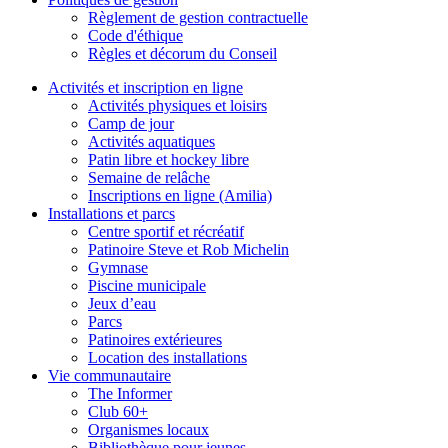
Règlement de gestion contractuelle
Code d'éthique
Règles et décorum du Conseil
Activités et inscription en ligne
Activités physiques et loisirs
Camp de jour
Activités aquatiques
Patin libre et hockey libre
Semaine de relâche
Inscriptions en ligne (Amilia)
Installations et parcs
Centre sportif et récréatif
Patinoire Steve et Rob Michelin
Gymnase
Piscine municipale
Jeux d’eau
Parcs
Patinoires extérieures
Location des installations
Vie communautaire
The Informer
Club 60+
Organismes locaux
Bibliothèque pour jeunes