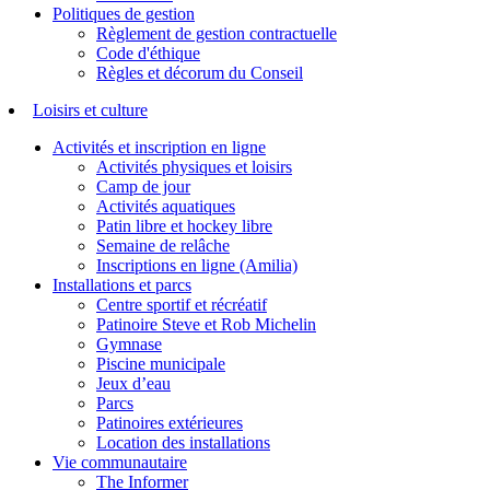
Politiques de gestion
Règlement de gestion contractuelle
Code d'éthique
Règles et décorum du Conseil
Loisirs et culture
Activités et inscription en ligne
Activités physiques et loisirs
Camp de jour
Activités aquatiques
Patin libre et hockey libre
Semaine de relâche
Inscriptions en ligne (Amilia)
Installations et parcs
Centre sportif et récréatif
Patinoire Steve et Rob Michelin
Gymnase
Piscine municipale
Jeux d’eau
Parcs
Patinoires extérieures
Location des installations
Vie communautaire
The Informer