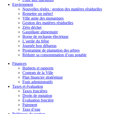
Environment
Nouvelles règles : gestion des matières résiduelles
Remettre un mètre!
Ville amie des monarques
Gestion des matières résiduelles
Zéro déchet
Gaspillage alimentaire
Borne de recharge électrique
L’agrile du frêne
Journée bon débarras
Programme de plantation des arbres
Réduire sa consommation d’eau potable
Finances
Budgets et rapports
Contrats de la Ville
Plan financier stratégique
Frais administratifs
Taxes et évaluation
Taxes foncières
Droits de mutation
Évaluation foncière
Paiement
Taxe d’eau
Politiques de gestion